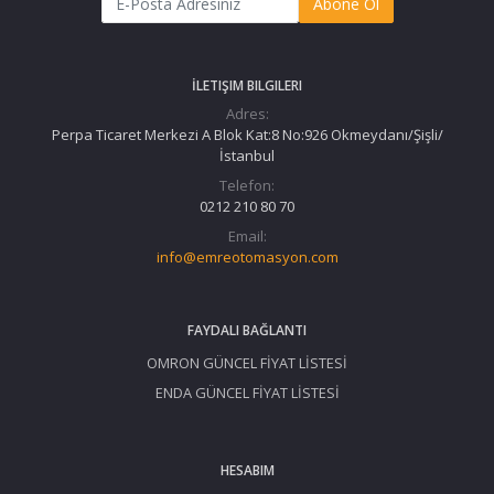
Abone Ol
İLETIŞIM BILGILERI
Adres:
Perpa Ticaret Merkezi A Blok Kat:8 No:926 Okmeydanı/Şişli/
İstanbul
Telefon:
0212 210 80 70
Email:
info@emreotomasyon.com
FAYDALI BAĞLANTI
OMRON GÜNCEL FİYAT LİSTESİ
ENDA GÜNCEL FİYAT LİSTESİ
HESABIM