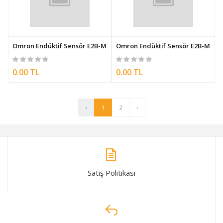
Omron Endüktif Sensör E2B-M12LS04-M1-C2
Omron Endüktif Sensör E2B-M12L
0.00 TL
0.00 TL
‹
1
2
›
Satış Politikası